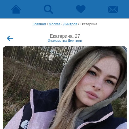
Главная
/
Москва
/
Дмитров
/
Екатерина
Екатерина, 27
Знакомства Дмитров