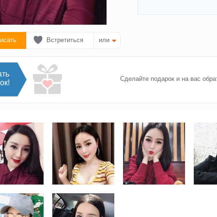
исать
Встретиться
или
ать
Сделайте подарок и на вас обра
ок!