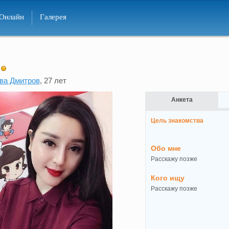
Онлайн
Галерея
ва Дмитров
, 27 лет
Анкета
Цель знакомства
Обо мне
Расскажу позже
Кого ищу
Расскажу позже