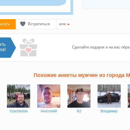
исать
Встретиться
или
ать
Сделайте подарок и на вас обра
ок!
Похожие анкеты мужчин из города 
Vyacheslav
Анатолий
NJ
Владимир