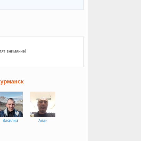
тят внимание!
Мурманск
Василий
Алан