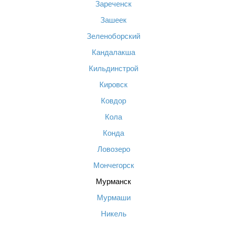
Зареченск
Зашеек
Зеленоборский
Кандалакша
Кильдинстрой
Кировск
Ковдор
Кола
Конда
Ловозеро
Мончегорск
Мурманск
Мурмаши
Никель