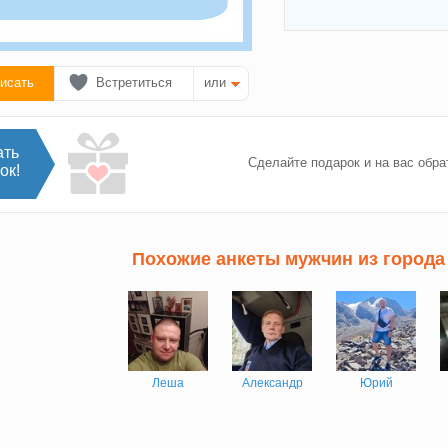
исать
Встретиться
или
ать
Сделайте подарок и на вас обра
ок!
Похожие анкеты мужчин из города
Леша
Александр
Юрий