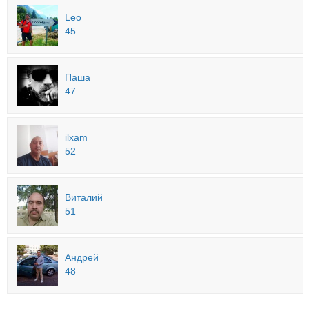
Leo
45
Паша
47
ilxam
52
Виталий
51
Андрей
48