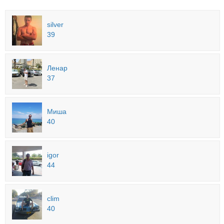
silver
39
Ленар
37
Миша
40
igor
44
clim
40