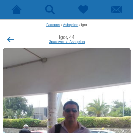
Главная
/
Ashqelon
/
igor
igor, 44
Знакомства Ashqelon