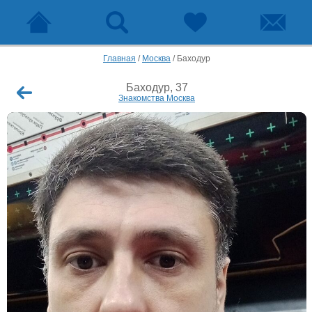
Главная
/
Москва
/
Баходур
Баходур, 37
Знакомства Москва