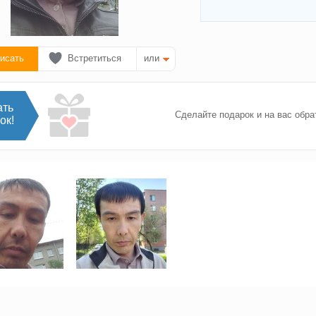
исать
Встретиться
или
ать
Сделайте подарок и на вас обра
ок!