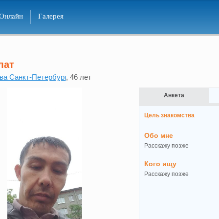
Онлайн
Галерея
лат
ва Санкт-Петербург
, 46 лет
Анкета
Цель знакомства
Обо мне
Расскажу позже
Кого ищу
Расскажу позже