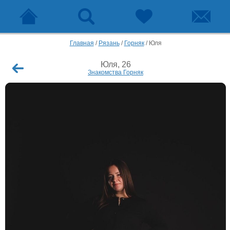
Главная
/
Рязань
/
Горняк
/
Юля
Юля, 26
Знакомства Горняк