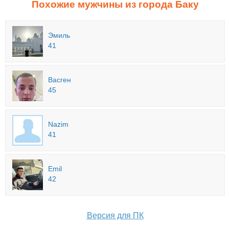
Похожие мужчины из города Баку
Эмиль
41
Васген
45
Nazim
41
Emil
42
Версия для ПК