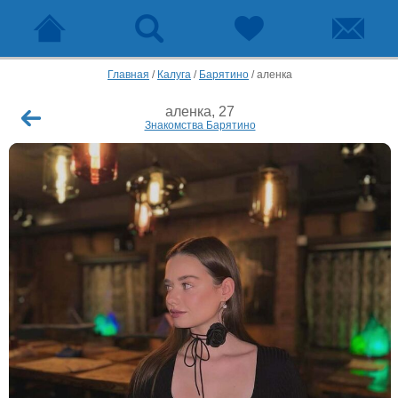
Главная
/
Калуга
/
Барятино
/
аленка
аленка, 27
Знакомства Барятино