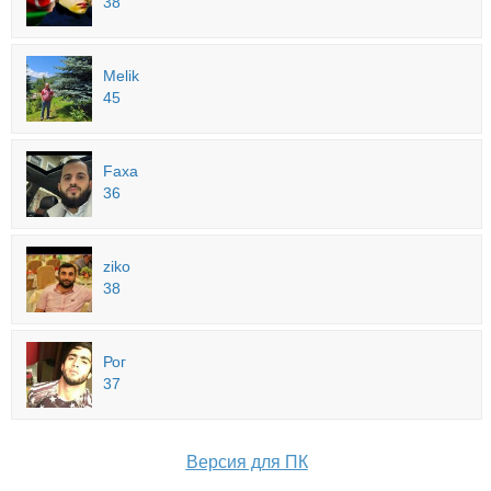
38
Melik
45
Faxa
36
ziko
38
Рог
37
Версия для ПК