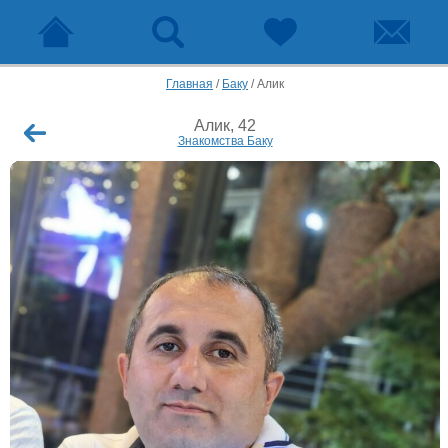
Главная
/
Баку
/
Алик
Алик, 42
Знакомства Баку