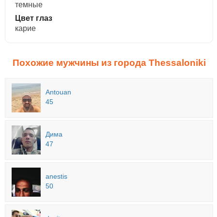
темные
Цвет глаз
карие
Похожие мужчины из города Thessaloniki
Antouan
45
Дима
47
anestis
50