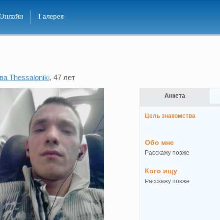
Онлайн
Галерея
а Thessaloniki
, 47 лет
Анкета
Цель знакомства
Обо мне
Расскажу позже
Кого ищу
Расскажу позже