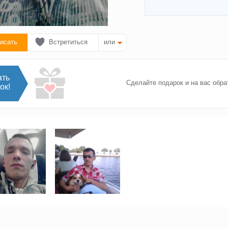
исать
Встретиться
или
ать
Сделайте подарок и на вас обра
ок!