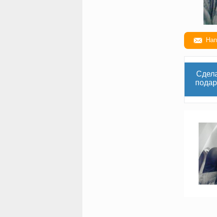
Нап
Сдел
подар