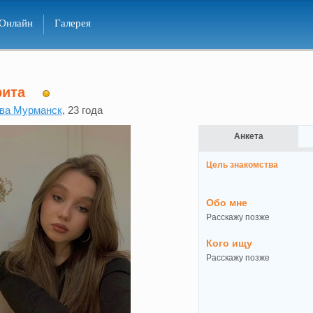
Онлайн
Галерея
рита
ва Мурманск
, 23 года
Анкета
Цель знакомства
Обо мне
Расскажу позже
Кого ищу
Расскажу позже