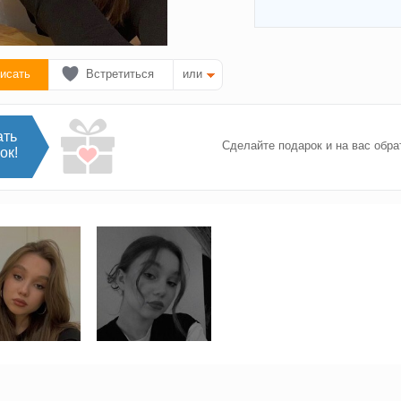
исать
Встретиться
или
ать
Сделайте подарок и на вас обра
ок!