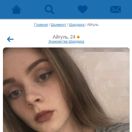
Главная
/
Шымкент
/
Шардара
/
Айгуль
Айгуль, 24
Знакомства Шардара