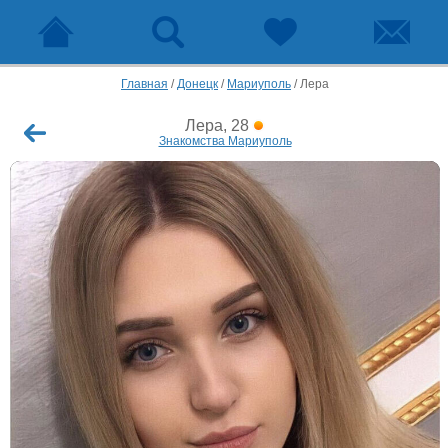
Главная
/
Донецк
/
Мариуполь
/
Лера
Лера, 28
Знакомства Мариуполь