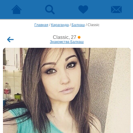
Главная
/
Караганда
/
Балхаш
/
Classic
Classic, 27
Знакомства Балхаш