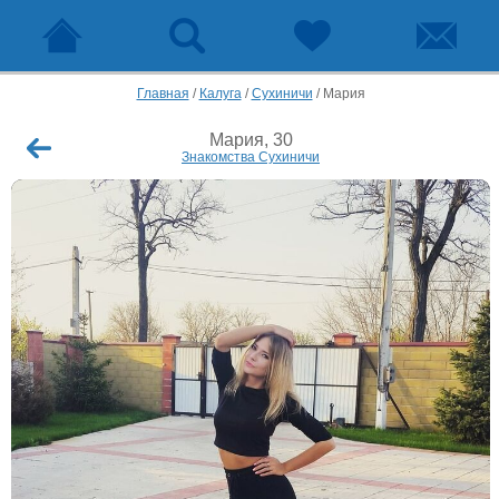
Главная
/
Калуга
/
Сухиничи
/
Мария
Мария, 30
Знакомства Сухиничи