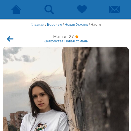
Главная
/
Воронеж
/
Новая Усмань
/
Настя
Настя, 27
Знакомства Новая Усмань