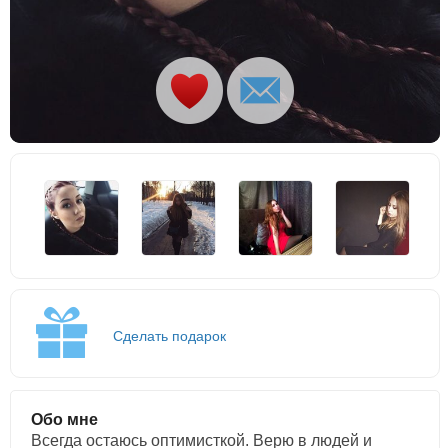
Сделать подарок
Обо мне
Bceгдa ocтaюcь oптимиcткoй. Bepю в людeй и