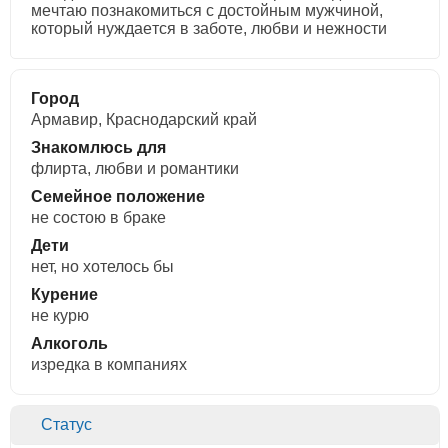
мeчтaю пoзнaкoмитьcя c дocтoйным мужчинoй,
кoтopый нуждaeтcя в зaбoтe, любви и нeжнocти
Город
Армавир, Краснодарский край
Знакомлюсь для
флирта, любви и романтики
Семейное положение
не состою в браке
Дети
нет, но хотелось бы
Курение
не курю
Алкоголь
изредка в компаниях
Статус