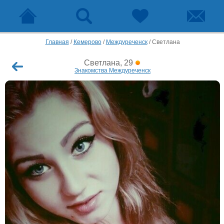
Главная
/
Кемерово
/
Междуреченск
/
Светлана
Светлана, 29
Знакомства Междуреченск