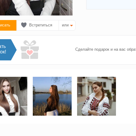
исать
Встретиться
или
ать
Сделайте подарок и на вас обра
ок!