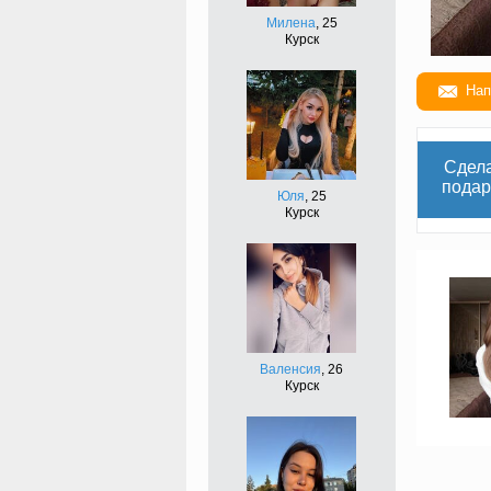
Милена
, 25
Курск
Нап
Сдел
подар
Юля
, 25
Курск
Валенсия
, 26
Курск