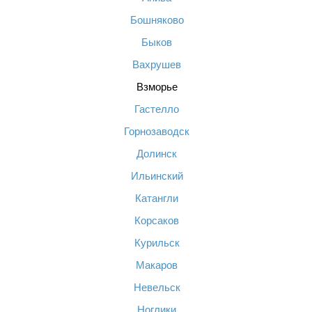
Бошняково
Быков
Вахрушев
Взморье
Гастелло
Горнозаводск
Долинск
Ильинский
Катангли
Корсаков
Курильск
Макаров
Невельск
Ноглики