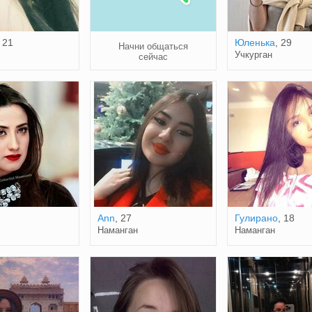
, 21
Юленька
, 29
Начни общаться
Учкурган
сейчас
Ann
, 27
Гулирано
, 18
Наманган
Наманган