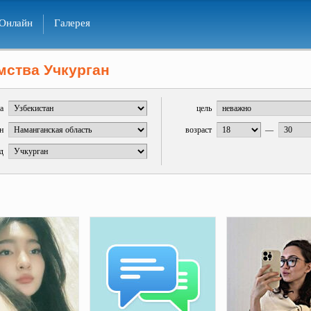
Онлайн
Галерея
мства Учкурган
а
цель
н
возраст
—
д