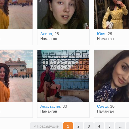
Алина
, 28
Юля
, 29
н
Наманган
Наманган
Анастасия
, 30
Саёш
, 30
н
Наманган
Наманган
< Предыдущие
1
2
3
4
5
...