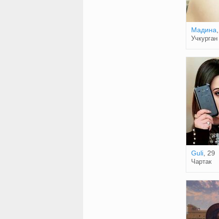
Мадина
Учкурган
Guli
, 29
Чартак