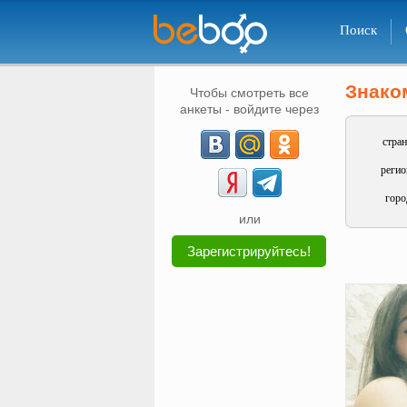
Поиск
Знако
Чтобы смотреть все
анкеты - войдите через
стран
регио
горо
или
Зарегистрируйтесь!