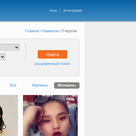
вход
регистрация
Главная
/
Наманган
/
Учкурган
Найти
расширенный поиск
Все
Мужчины
Женщины