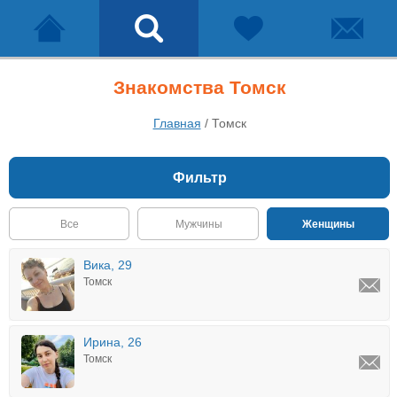
Знакомства Томск
Главная
/
Томск
Фильтр
Все
Мужчины
Женщины
Вика, 29
Томск
Ирина, 26
Томск