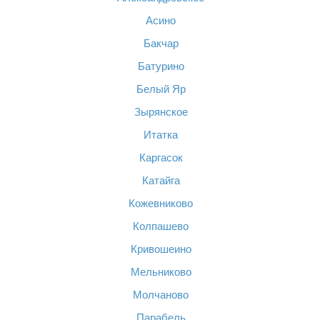
Асино
Бакчар
Батурино
Белый Яр
Зырянское
Итатка
Каргасок
Катайга
Кожевниково
Колпашево
Кривошеино
Мельниково
Молчаново
Парабель