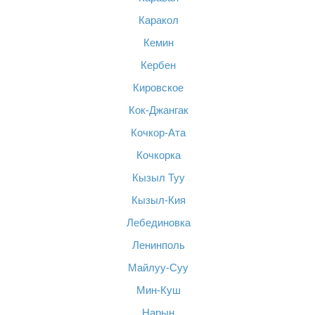
Каракол
Кемин
Кербен
Кировское
Кок-Джангак
Кочкор-Ата
Кочкорка
Кызыл Туу
Кызыл-Кия
Лебединовка
Ленинполь
Майлуу-Суу
Мин-Куш
Нарын