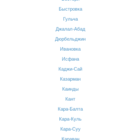
Быстровка
Гульча
Джалал-Абад
Дюрбельджин
Ивановка
Исфана
Каджи-Сай
Казарман
Каинды
Кант
Кара-Балта
Кара-Куль
Кара-Суу
Караван