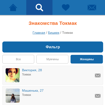
Знакомства Токмак
Главная
/
Бишкек
/
Токмак
Фильтр
Все
Мужчины
Женщины
Виктория, 28
Токмак
Машенька, 27
Токмак