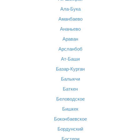
Ала-Бука
Аманбаево
Ананьево
Араван
Арсланбоб
Ат-Баши
Базар-Курган
Балыкчи
Баткен
Беловодское
Бишкек
Боконбаевское
Бордунский
Бостери