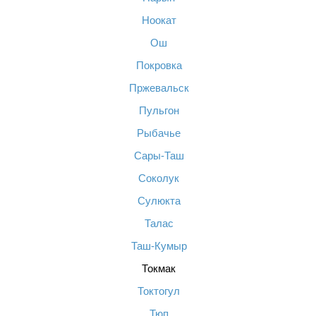
Ноокат
Ош
Покровка
Пржевальск
Пульгон
Рыбачье
Сары-Таш
Соколук
Сулюкта
Талас
Таш-Кумыр
Токмак
Токтогул
Тюп