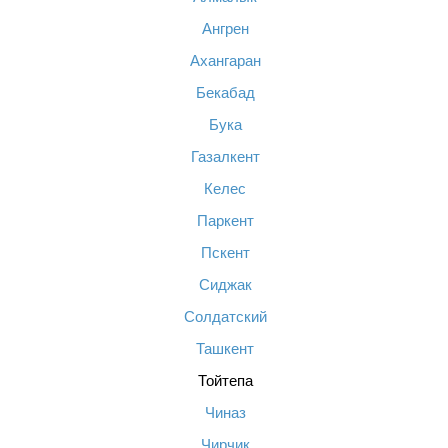
Ангрен
Ахангаран
Бекабад
Бука
Газалкент
Келес
Паркент
Пскент
Сиджак
Солдатский
Ташкент
Тойтепа
Чиназ
Чирчик