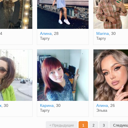
24
Алина
, 28
Marina
, 30
Тарту
Тарту
к
, 30
Карина
, 30
Алина
, 26
Тарту
Эльва
< Предыдущие
1
2
3
Следующ