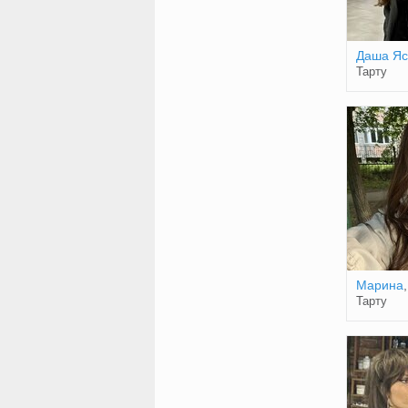
Даша Яс
Тарту
Марина
Тарту