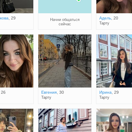
кова
, 29
Адель
, 20
Начни общаться
Тарту
сейчас
, 26
Евгения
, 30
Ирина
, 29
Тарту
Тарту