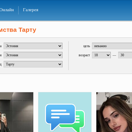
Онлайн
Галерея
мства Тарту
а
цель
н
возраст
—
д