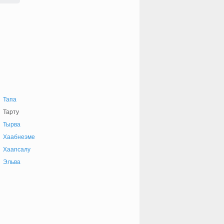
Тапа
Тарту
Тырва
Хаабнеэме
Хаапсалу
Эльва