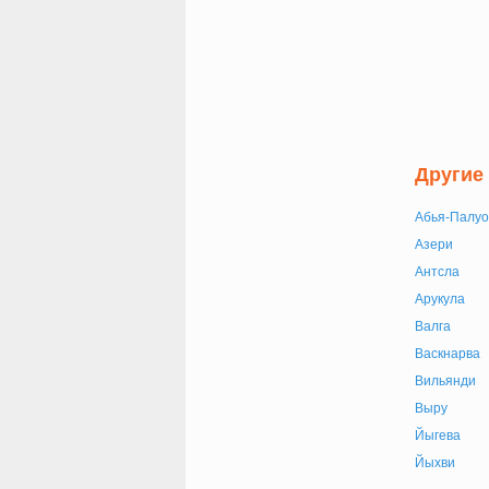
Другие
Абья-Палуо
Азери
Антсла
Арукула
Валга
Васкнарва
Вильянди
Выру
Йыгева
Йыхви