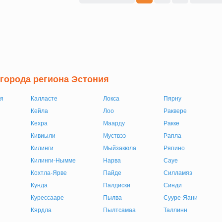
 города региона Эстония
я
Калласте
Локса
Пярну
Кейла
Лоо
Раквере
Кехра
Маарду
Ракке
Кивиыли
Муствээ
Рапла
Килинги
Мыйзакюла
Ряпино
Килинги-Нымме
Нарва
Сауе
Кохтла-Ярве
Пайде
Силламяэ
Кунда
Палдиски
Синди
Курессааре
Пылва
Сууре-Яани
Кярдла
Пылтсамаа
Таллинн