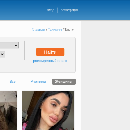
вход
регистрация
Главная
/
Таллинн
/
Тарту
Найти
расширенный поиск
Все
Мужчины
Женщины