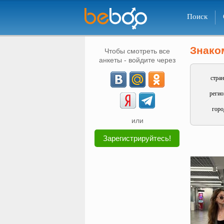
Поиск
Знако
Чтобы смотреть все
анкеты - войдите через
стран
регио
горо
или
Зарегистрируйтесь!