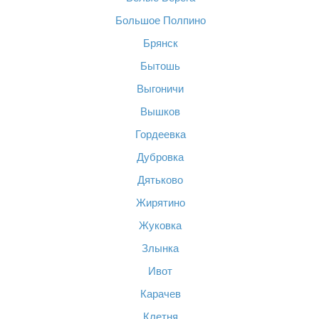
Большое Полпино
Брянск
Бытошь
Выгоничи
Вышков
Гордеевка
Дубровка
Дятьково
Жирятино
Жуковка
Злынка
Ивот
Карачев
Клетня