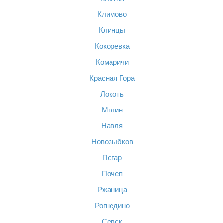
Климово
Клинцы
Кокоревка
Комаричи
Красная Гора
Локоть
Мглин
Навля
Новозыбков
Погар
Почеп
Ржаница
Рогнедино
Севск