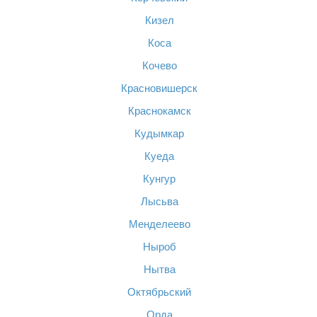
Кизел
Коса
Кочево
Красновишерск
Краснокамск
Кудымкар
Куеда
Кунгур
Лысьва
Менделеево
Ныроб
Нытва
Октябрьский
Орда