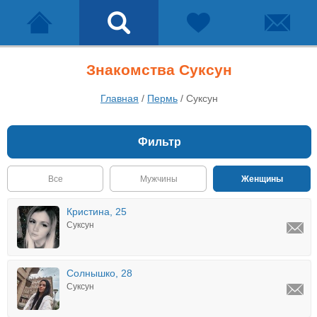
Знакомства Суксун
Главная
/
Пермь
/
Суксун
Фильтр
Все
Мужчины
Женщины
Кристина, 25
Суксун
Солнышко, 28
Суксун