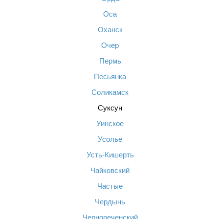
Оса
Оханск
Очер
Пермь
Песьянка
Соликамск
Суксун
Уинское
Усолье
Усть-Кишерть
Чайковский
Частые
Чердынь
Чернореченский