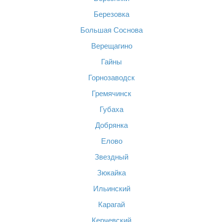
Березовка
Большая Соснова
Верещагино
Гайны
Горнозаводск
Гремячинск
Губаха
Добрянка
Елово
Звездный
Зюкайка
Ильинский
Карагай
Керчевский