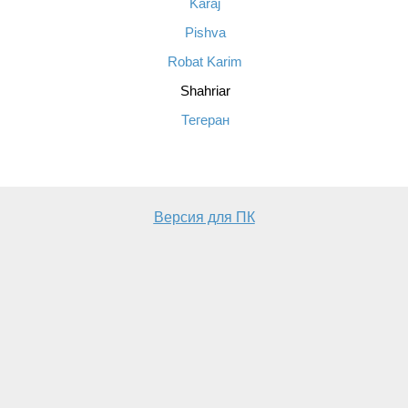
Karaj
Pishva
Robat Karim
Shahriar
Тегеран
Версия для ПК