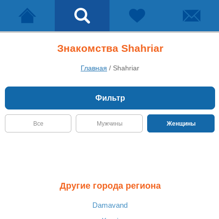
Знакомства Shahriar
Главная
/
Shahriar
Фильтр
Все
Мужчины
Женщины
Другие города региона
Damavand