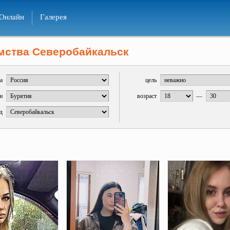
Онлайн
Галерея
мства Северобайкальск
а
цель
н
возраст
—
д