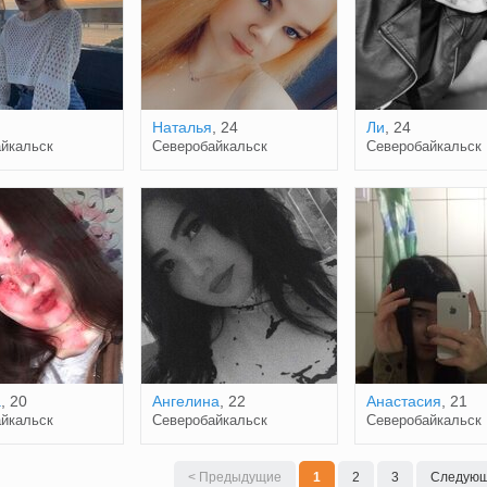
Наталья
, 24
Ли
, 24
йкальск
Северобайкальск
Северобайкальск
а
, 20
Ангелина
, 22
Анастасия
, 21
йкальск
Северобайкальск
Северобайкальск
< Предыдущие
1
2
3
Следующ