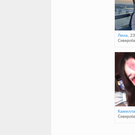
Лина
, 23
Североба
Камилл
Североба