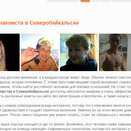
накомств в Северобайкальске
род достоин внимания, и в каждом городе живут люди. Обычно личное счаст
 друзья, вторая половинка. С этими простыми вещами порой возникают серьёз
емени, чтобы найти достойного человека для близких отношений. Не стоит тра
омства в Северобайкальске
доступны абсолютно каждому и очень эффектив
ть различные анкеты на сайте без регистрации и бесплатно, а также начать 
ь с новым собеседником всегда интересно, потому что о нём можно многое у
т удовольствие и создаёт приятное волнение. Именно из-за этого многие до
рнет. После такого общения уже можно понять, стоит ли сближаться с человек
 ваше счастье находится где-то близко. Возможно, этот человек также замыка
сегодня на помощь приходят современные технологии, потому что интернет и