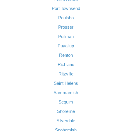
Port Townsend
Poulsbo
Prosser
Pullman
Puyallup
Renton
Richland
Ritzville
Saint Helens
Sammamish
Sequim
Shoreline
Silverdale
Snohomish