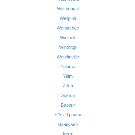
Washougal
Wellpinit
Wenatchee
Winlock
Winthrop
Woodinville
Yakima
Yelm
Zillah
Амбой
Баринг
БЭтл Граунд
Ванкувер
Кент