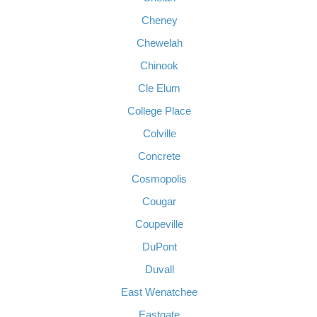
Cheney
Chewelah
Chinook
Cle Elum
College Place
Colville
Concrete
Cosmopolis
Cougar
Coupeville
DuPont
Duvall
East Wenatchee
Eastgate