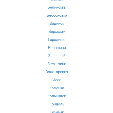
Белинский
Бессоновка
Вадинск
Верхозим
Городище
Евлашево
Заречный
Земетчино
Золотаревка
Исса
Каменка
Колышлей
Кондоль
Кузнецк