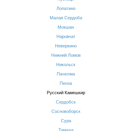
Лопатино
Малая Сердоба
Мокшан
Наровчат
Неверкино
Нижний Ломов
Никольск
Пачелма
Пенза
Русский Камешкир
Сердобск
Сосновоборск
Сура
Тамала