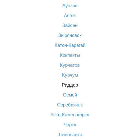
Ауэзов
Аягоз
Зайсан
Зыряновск
Катон-Карагай
Кокпекты
Курчатов
Курчум
Риддер
Семей
Серебрянск
Усть-Каменогорск
Чарск
Шемонаиха