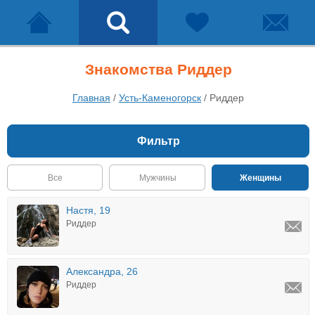
Знакомства Риддер
Главная
/
Усть-Каменогорск
/
Риддер
Фильтр
Все
Мужчины
Женщины
Настя, 19
Риддер
Александра, 26
Риддер