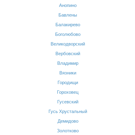
Анопино
Бавлены
Балакирево
Боголюбово
Великодворский
Вербовский
Владимир
Вязники
Городищи
Гороховец
Гусевский
Гусь Хрустальный
Демидово
Золотково