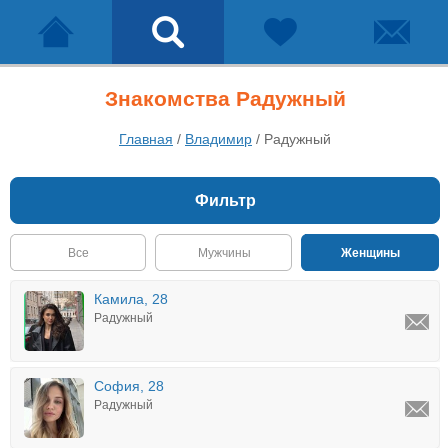
Знакомства Радужный
Главная
/
Владимир
/
Радужный
Фильтр
Все
Мужчины
Женщины
Камила, 28
Радужный
София, 28
Радужный