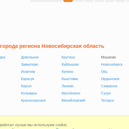
 города региона Новосибирская область
док
Довольное
Крутиха
Мошково
Завьялово
Куйбышев
Новосибирск
Искитим
Купино
Обь
Карасук
Кыштовка
Ордынское
Каргат
Линево
Северное
Колывань
Маслянино
Сузун
Краснозерское
Михайловский
Татарск
Мобильная версия
Соглашени
 работал лучше мы используем cookie.