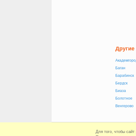
Другие
Академгоро
Баган
Барабинск
Бердск
Биаза
Болотное
Венгерово
© Сайт знакомств Beboo 2010-2026
Для того, чтобы сайт