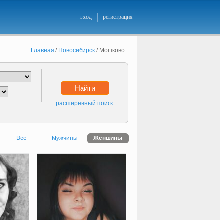
вход
регистрация
Главная
/
Новосибирск
/
Мошково
Найти
расширенный поиск
Все
Мужчины
Женщины