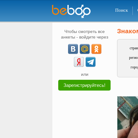
Поиск
Знако
Чтобы смотреть все
анкеты - войдите через
стран
регио
горо
или
Зарегистрируйтесь!