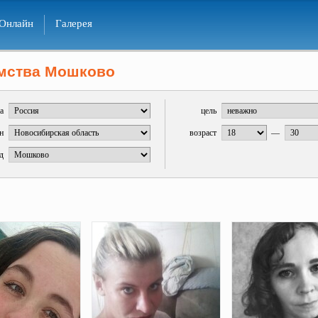
Онлайн
Галерея
мства Мошково
а
цель
н
возраст
—
д