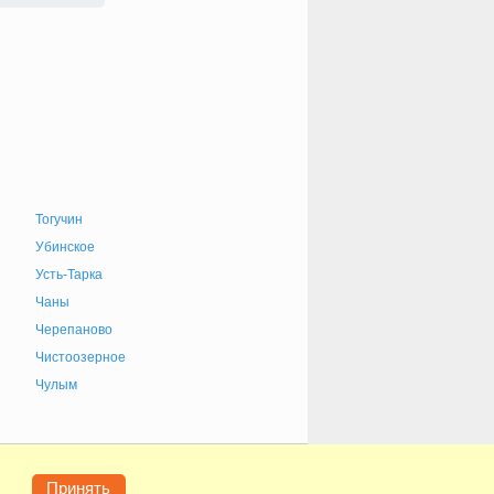
Тогучин
Убинское
Усть-Тарка
Чаны
Черепаново
Чистоозерное
Чулым
е
Конфиденциальность
Контакты
Помощь
Принять