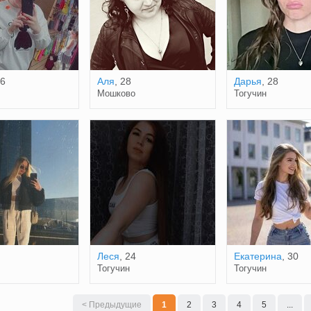
26
Аля
, 28
Дарья
, 28
Мошково
Тогучин
Леся
, 24
Екатерина
, 30
Тогучин
Тогучин
< Предыдущие
1
2
3
4
5
...