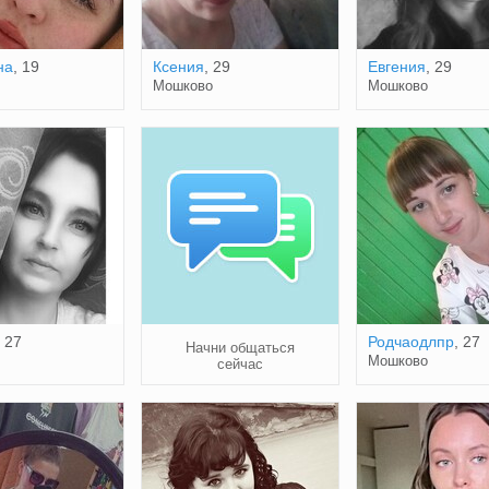
на
, 19
Ксения
, 29
Евгения
, 29
Мошково
Мошково
, 27
Родчаодлпр
, 27
Начни общаться
Мошково
сейчас