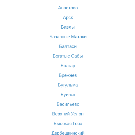
Апастово
Арск
Бавлы
Базарные Матаки
Балтаси
Богатые Сабы
Болгар
Брежнев
Бугульма
Буинск
Васильево
Верхний Услон
Высокая Гора
Дербешкинский