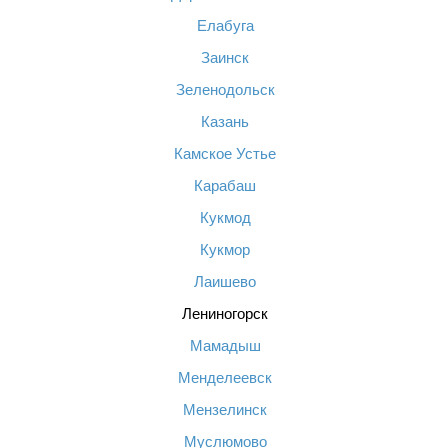
Елабуга
Заинск
Зеленодольск
Казань
Камское Устье
Карабаш
Кукмод
Кукмор
Лаишево
Лениногорск
Мамадыш
Менделеевск
Мензелинск
Муслюмово