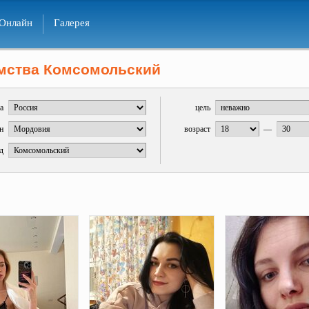
Онлайн
Галерея
мства Комсомольский
а
цель
н
возраст
—
д