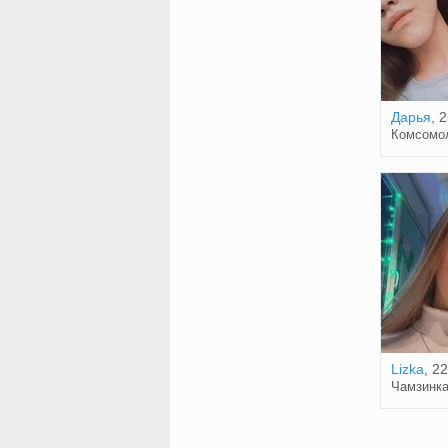
Дарья
, 
Комсомо
Lizka
, 22
Чамзинк