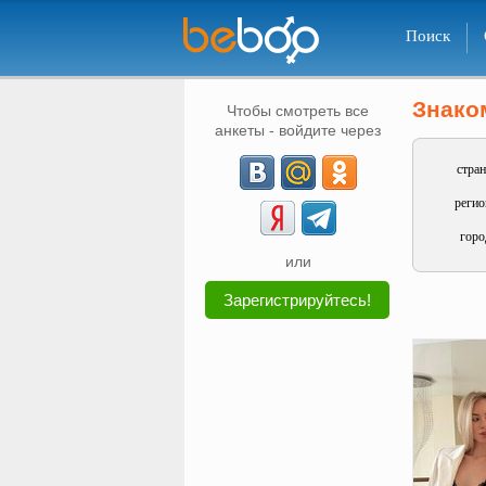
Поиск
Знако
Чтобы смотреть все
анкеты - войдите через
стран
регио
горо
или
Зарегистрируйтесь!