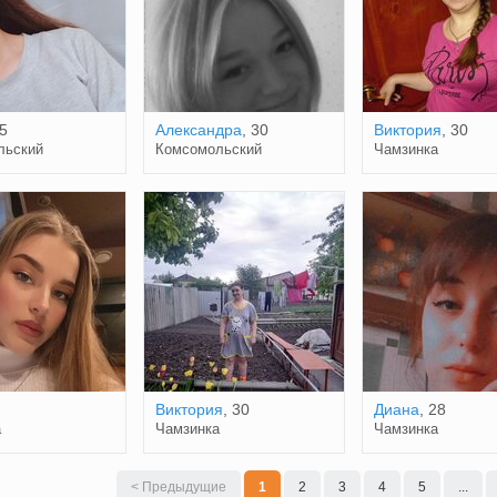
25
Александра
, 30
Виктория
, 30
льский
Комсомольский
Чамзинка
Виктория
, 30
Диана
, 28
а
Чамзинка
Чамзинка
< Предыдущие
1
2
3
4
5
...