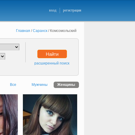
вход
регистрация
Главная
/
Саранск
/
Комсомольский
Найти
расширенный поиск
Все
Мужчины
Женщины