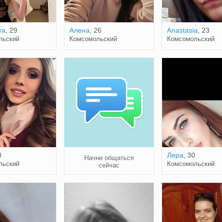
та
, 29
Алена
, 26
Anastasia
, 23
льский
Комсомольский
Комсомольский
8
Лера
, 30
Начни общаться
льский
Комсомольский
сейчас