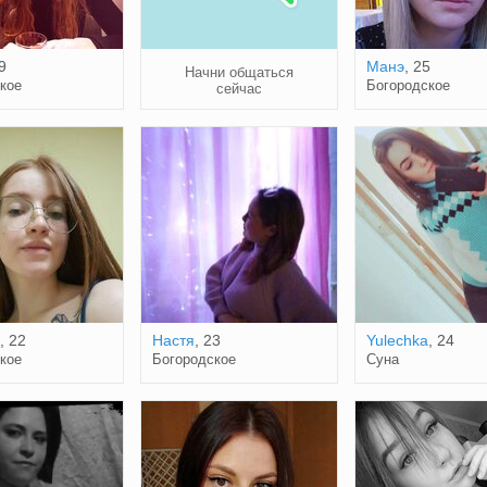
9
Манэ
, 25
Начни общаться
кое
Богородское
сейчас
, 22
Настя
, 23
Yulechka
, 24
кое
Богородское
Суна