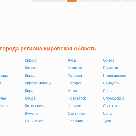
 города региона Кировская область
Кикнур
Луза
Оричи
Кильмезь
Малмыж
Пижанка
ница
Киров
Мураши
Подосиновец
е
Кирово-Чепецк
Нагорск
Санчурск
Кирс
Нема
Свеча
мье
Кобра
Нововятск
Слободской
ляны
Котельнич
Нолинск
Советск
Кумены
Омутнинск
Суна
Ленинское
Опарино
Тужа