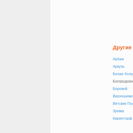
Другие
Арбаж
Аркуль
Белая Холу
Богородско
Боровой
Верхошиже
Вятские По
Зуевка
Каринторф