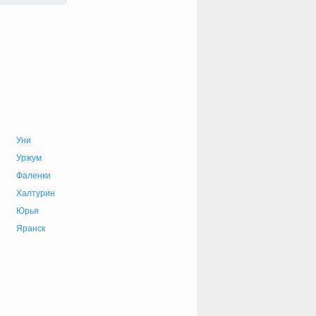
Уни
Уржум
Фаленки
Халтурин
Юрья
Яранск