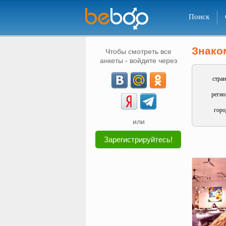
Поиск
Знако
Чтобы смотреть все
анкеты - войдите через
стран
регио
горо
или
Зарегистрируйтесь!