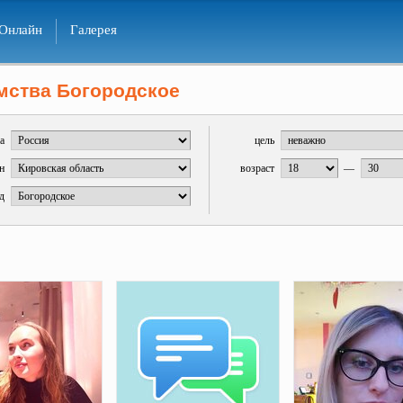
Онлайн
Галерея
мства Богородское
а
цель
н
возраст
—
д