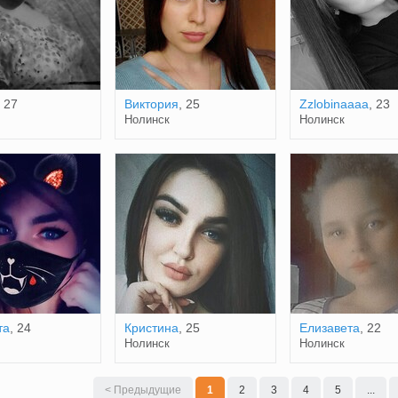
, 27
Виктория
, 25
Zzlobinaaaa
, 23
Нолинск
Нолинск
та
, 24
Кристина
, 25
Елизавета
, 22
Нолинск
Нолинск
< Предыдущие
1
2
3
4
5
...