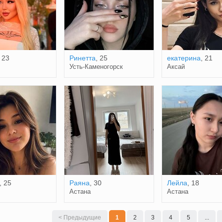
, 23
Ринетта
, 25
екатерина
, 21
Усть-Каменогорск
Аксай
, 25
Раяна
, 30
Лейла
, 18
Астана
Астана
< Предыдущие
1
2
3
4
5
...