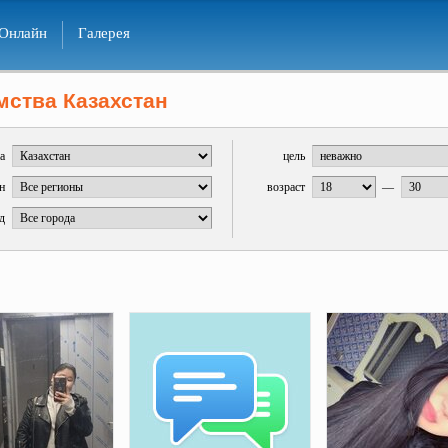
Онлайн
Галерея
мства Казахстан
а
цель
н
возраст
—
д