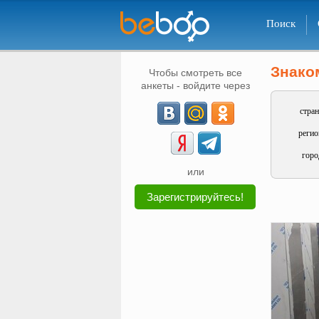
Поиск
Знако
Чтобы смотреть все
анкеты - войдите через
стран
регио
горо
или
Зарегистрируйтесь!