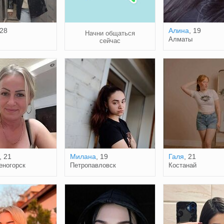
 28
Алина
, 19
Начни общаться
Алматы
сейчас
, 21
Милана
, 19
Галя
, 21
еногорск
Петропавловск
Костанай