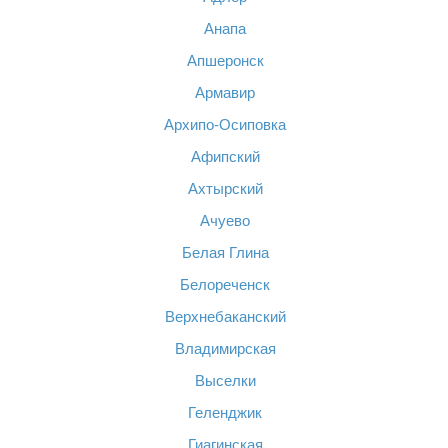
Анапа
Апшеронск
Армавир
Архипо-Осиповка
Афипский
Ахтырский
Ачуево
Белая Глина
Белореченск
Верхнебаканский
Владимирская
Выселки
Геленджик
Гиагинская