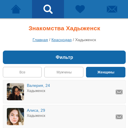
Знакомства Хадыженск
Главная
/
Краснодар
/
Хадыженск
Фильтр
Все
Мужчины
Женщины
Валерия, 24
Хадыженск
Алиса, 29
Хадыженск