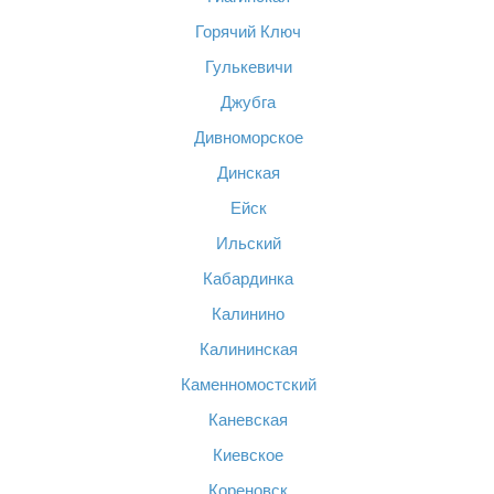
Горячий Ключ
Гулькевичи
Джубга
Дивноморское
Динская
Ейск
Ильский
Кабардинка
Калинино
Калининская
Каменномостский
Каневская
Киевское
Кореновск