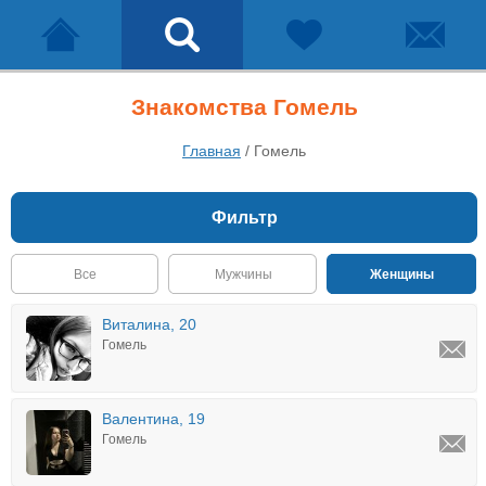
Знакомства Гомель
Главная
/
Гомель
Фильтр
Все
Мужчины
Женщины
Виталина, 20
Гомель
Валентина, 19
Гомель