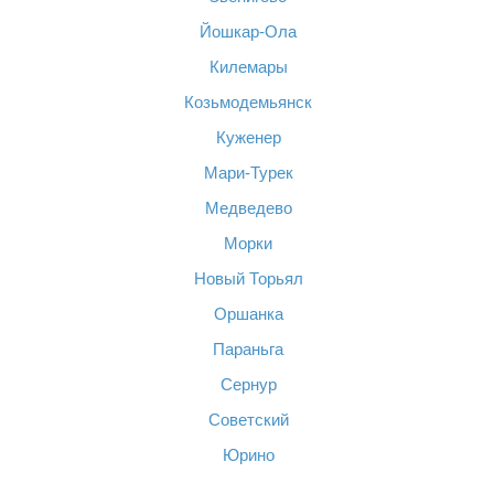
Йошкар-Ола
Килемары
Козьмодемьянск
Куженер
Мари-Турек
Медведево
Морки
Новый Торьял
Оршанка
Параньга
Сернур
Советский
Юрино