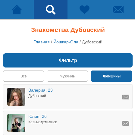
Знакомства Дубовский
Главная
/
Йошкар-Ола
/
Дубовский
Фильтр
Все
Мужчины
Женщины
Валерия, 23
Дубовский
Юлия, 26
Козьмодемьянск