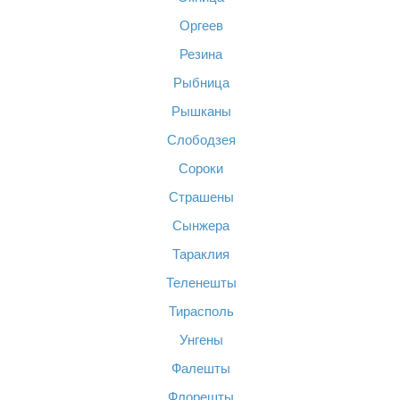
Оргеев
Резина
Рыбница
Рышканы
Слободзея
Сороки
Страшены
Сынжера
Тараклия
Теленешты
Тирасполь
Унгены
Фалешты
Флорешты