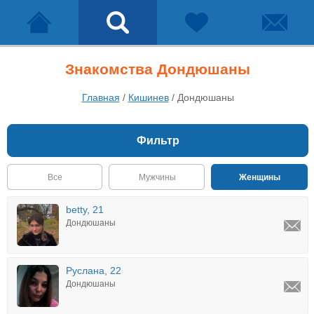
Знакомства Дондюшаны
Главная
/
Кишинев
/
Дондюшаны
Фильтр
Все
Мужчины
Женщины
betty, 21
Дондюшаны
Руслана, 22
Дондюшаны