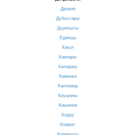
Дрокия
Дубоссары
Дурлешты
Единцы
Кагул
Каинары
Калараш
Каменка
Кантемир
Каушаны
Кишинев
Кодру
Комрат
Корнешты