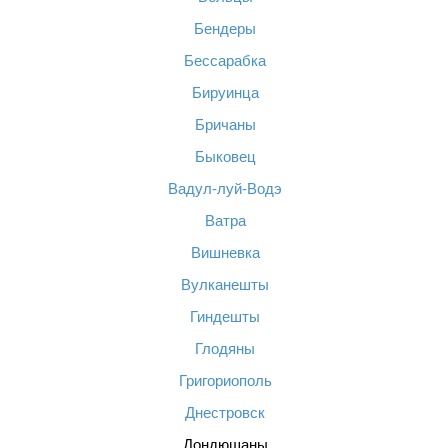
Бендеры
Бессарабка
Бируинца
Бричаны
Быковец
Вадул-луй-Водэ
Ватра
Вишневка
Вулканешты
Гиндешты
Глодяны
Григориополь
Днестровск
Дондюшаны