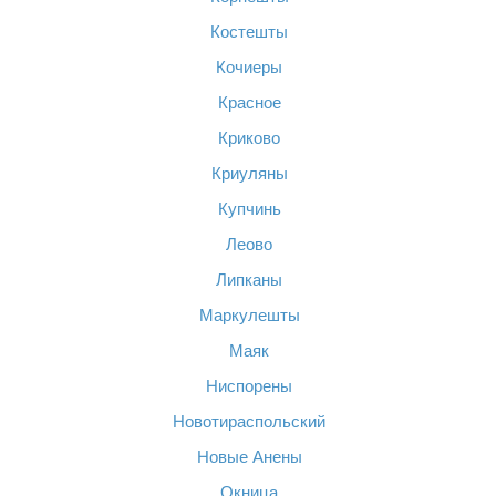
Костешты
Кочиеры
Красное
Криково
Криуляны
Купчинь
Леово
Липканы
Маркулешты
Маяк
Ниспорены
Новотираспольский
Новые Анены
Окница