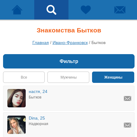
Знакомства Бытков
Главная
/
Ивано-Франковск
/
Бытков
Фильтр
Все
Мужчины
Женщины
настя, 24
Бытков
Dina, 25
Надворная