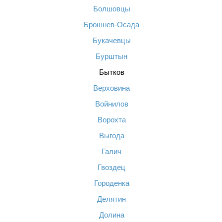
Болшовцы
Брошнев-Осада
Букачевцы
Бурштын
Бытков
Верховина
Войнилов
Ворохта
Выгода
Галич
Гвоздец
Городенка
Делятин
Долина