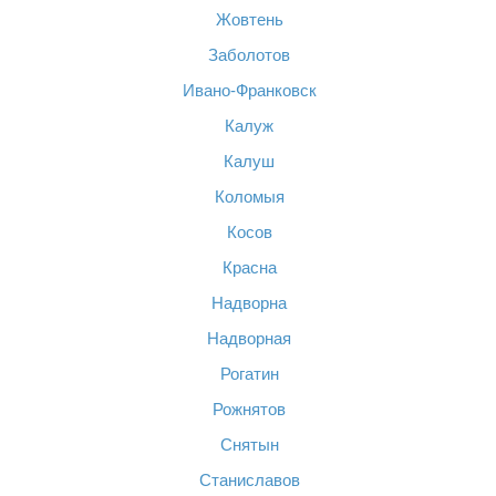
Жовтень
Заболотов
Ивано-Франковск
Калуж
Калуш
Коломыя
Косов
Красна
Надворна
Надворная
Рогатин
Рожнятов
Снятын
Станиславов