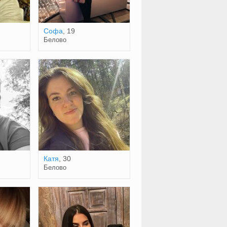
Софа
, 19
Белово
Катя
, 30
Белово