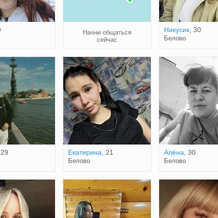
9
Никусик
, 30
Начни общаться
Белово
сейчас
 29
Екатирина
, 21
Алёна
, 30
Белово
Белово