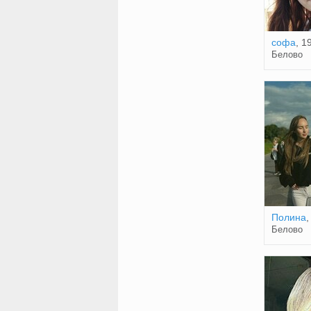
софа
, 1
Белово
Полина
,
Белово