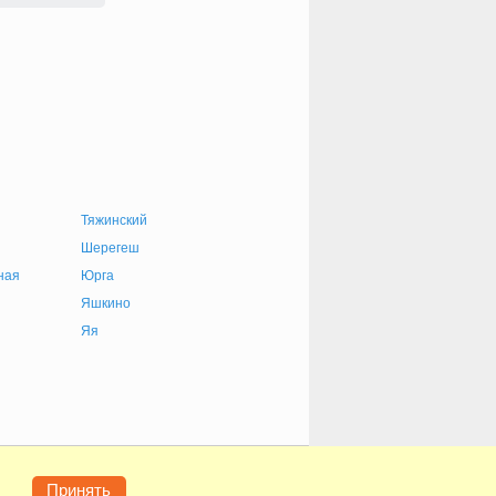
Тяжинский
Шерегеш
ная
Юрга
Яшкино
Яя
е
Конфиденциальность
Контакты
Помощь
Принять