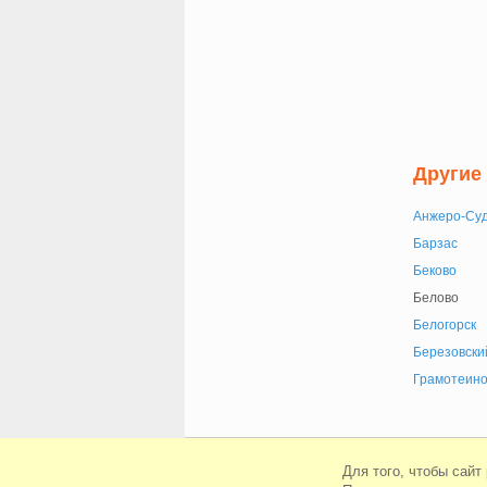
Другие
Анжеро-Су
Барзас
Беково
Белово
Белогорск
Березовски
Грамотеин
© Сайт знакомств Beboo 2010-2026
Для того, чтобы сайт