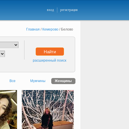
вход
регистрация
Главная
/
Кемерово
/
Белово
Найти
расширенный поиск
Все
Мужчины
Женщины