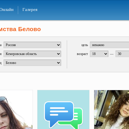
Онлайн
Галерея
мства Белово
а
цель
н
возраст
—
д