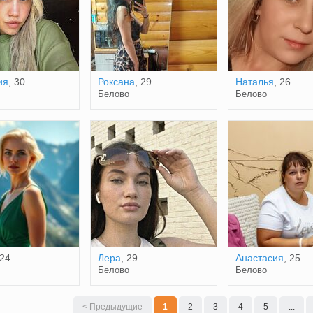
ия
, 30
Роксана
, 29
Наталья
, 26
Белово
Белово
 24
Лера
, 29
Анастасия
, 25
Белово
Белово
< Предыдущие
1
2
3
4
5
...