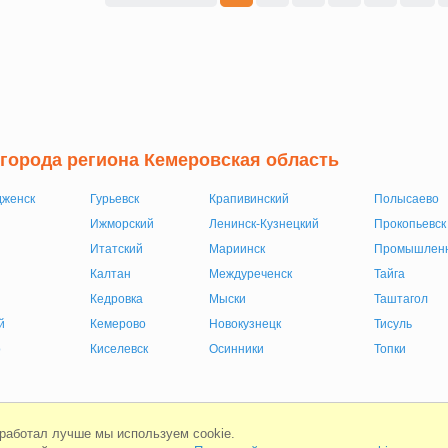
 города региона Кемеровская область
дженск
Гурьевск
Крапивинский
Полысаево
Ижморский
Ленинск-Кузнецкий
Прокопьевск
Итатский
Мариинск
Промышлен
Калтан
Междуреченск
Тайга
Кедровка
Мыски
Таштагол
й
Кемерово
Новокузнецк
Тисуль
о
Киселевск
Осинники
Топки
Мобильная версия
Соглашени
 работал лучше мы используем cookie.